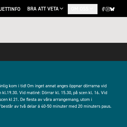
BRA ATT VETA
OM OSS
JETTINFO
lig kom i tid! Om inget annat anges öppnar dörrarna vid
kl.19.30. Vid matiné: Dörrar kl. 15.30, på scen kl. 16. Vid
å scen kl 21. De flesta av våra arrangemang, utom i
består av två delar á 40-50 minuter med 20 minuters paus.