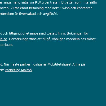
 arrangemang säljs via Kulturcentralen. Biljetter som inte sålts
i dörren. Vi tar emot betalning med kort, Swish och kontanter.
arderoben är övervakad och avgiftsfri.
ol och tillgänglighetsanpassad toalett finns. Bokningar för
ia.se
. Hörselslinga finns att tillgå, vänligen meddela oss minst
toria.se
.
et
. Närmaste parkeringshus är
Mobilitetshuset Anna
på
ök:
Parkering Malmö
.