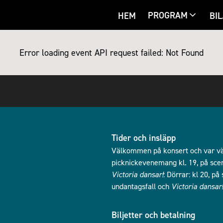
PROGRAM
HEM
BIL
Error loading event
API request failed: Not Found
Tider och insläpp
Välkommen på konsert och var vän
picknickevenemang kl. 19, på scen 
Victoria dansar!
: Dörrar: kl 20, p
undantagsfall och
Victoria dansar!
Biljetter och betalning