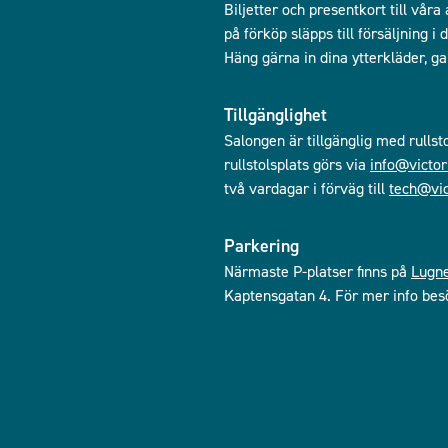
Biljetter och presentkort till våra
på förköp släpps till försäljning 
Häng gärna in dina ytterkläder, g
Tillgänglighet
Salongen är tillgänglig med rullst
rullstolsplats görs via
info@victor
två vardagar i förväg till
tech@vic
Parkering
Närmaste P-platser finns på
Lugn
Kaptensgatan 4. För mer info bes