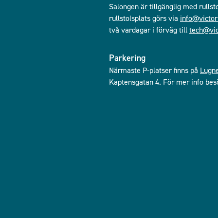
Salongen är tillgänglig med rullst
rullstolsplats görs via
info@victor
två vardagar i förväg till
tech@vic
Parkering
Närmaste P-platser finns på
Lugn
Kaptensgatan 4. För mer info bes