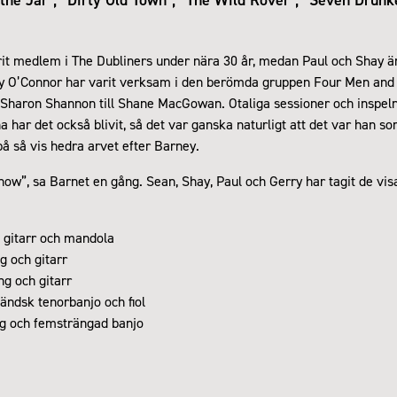
it medlem i The Dubliners under nära 30 år, medan Paul och Shay 
y O’Connor har varit verksam i den berömda gruppen Four Men and
n Sharon Shannon till Shane MacGowan. Otaliga sessioner och inspel
ar det också blivit, så det var ganska naturligt att det var han so
på så vis hedra arvet efter Barney.
p now”, sa Barnet en gång. Sean, Shay, Paul och Gerry har tagit de visa 
 gitarr och mandola
 och gitarr
g och gitarr
ländsk tenorbanjo och fiol
g och femsträngad banjo