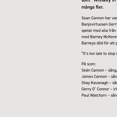
många fler.
Sean Cannon har var
Banjovirtuosen Gerr
spelat med alla frå
med Barney McKenna h
Barneys död för att 
”It’s too late to sto
På scen:
Seán Cannon – sång,
James Cannon – sång
Shay Kavanagh – sån
Gerry O’ Connor – ir
Paul Watchorn – sån