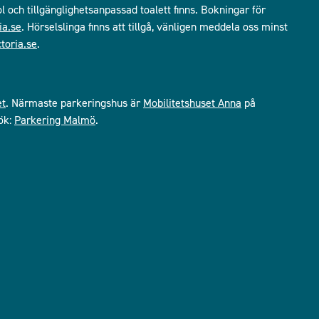
ol och tillgänglighetsanpassad toalett finns. Bokningar för
ia.se
. Hörselslinga finns att tillgå, vänligen meddela oss minst
toria.se
.
et
. Närmaste parkeringshus är
Mobilitetshuset Anna
på
ök:
Parkering Malmö
.