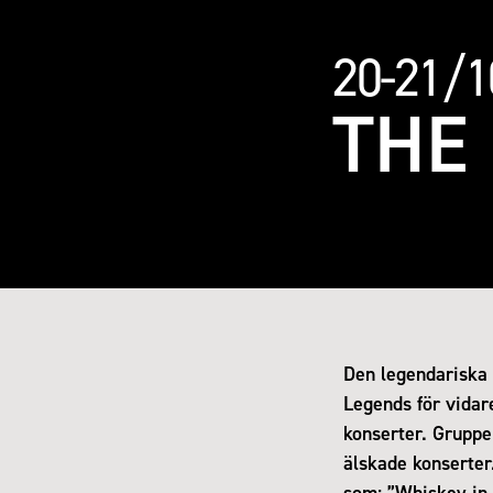
20-21/1
THE
Den legendariska
Legends för vidare
konserter. Gruppe
älskade konserter
som: ”Whiskey in 