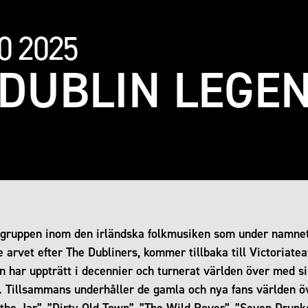
0 2025
 DUBLIN LEGE
 gruppen inom den irländska folkmusiken som under namnet
 arvet efter The Dubliners, kommer tillbaka till Victoriatea
n har uppträtt i decennier och turnerat världen över med si
. Tillsammans underhåller de gamla och nya fans världen ö
the Jar”, ”Dirty Old Town”, ”The Wild Rover”, ”Seven Drunk