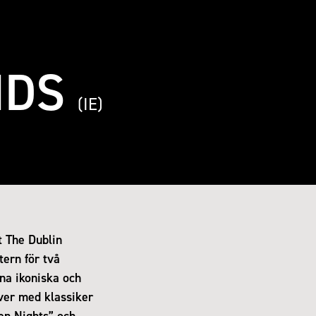
NDS
(IE)
 The Dublin
tern för två
na ikoniska och
ver med klassiker
en Nights” och