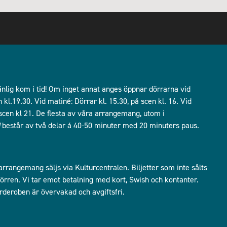
lig kom i tid! Om inget annat anges öppnar dörrarna vid
kl.19.30. Vid matiné: Dörrar kl. 15.30, på scen kl. 16. Vid
å scen kl 21. De flesta av våra arrangemang, utom i
består av två delar á 40-50 minuter med 20 minuters paus.
 arrangemang säljs via Kulturcentralen. Biljetter som inte sålts
i dörren. Vi tar emot betalning med kort, Swish och kontanter.
arderoben är övervakad och avgiftsfri.