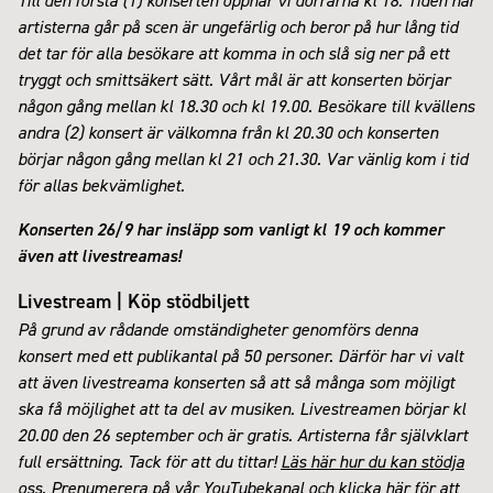
Till den första (1) konserten öppnar vi dörrarna kl 18. Tiden när
artisterna går på scen är ungefärlig och beror på hur lång tid
det tar för alla besökare att komma in och slå sig ner på ett
tryggt och smittsäkert sätt. Vårt mål är att konserten börjar
någon gång mellan kl 18.30 och kl 19.00. Besökare till kvällens
andra (2) konsert är välkomna från kl 20.30 och konserten
börjar någon gång mellan kl 21 och 21.30. Var vänlig kom i tid
för allas bekvämlighet.
Konserten 26/9 har insläpp som vanligt kl 19 och kommer
även att livestreamas!
Livestream |
Köp stödbiljett
På grund av rådande omständigheter genomförs denna
konsert med ett publikantal på 50 personer. Därför har vi valt
att även livestreama konserten så att så många som möjligt
ska få möjlighet att ta del av musiken. Livestreamen börjar kl
20.00 den 26 september och är gratis. Artisterna får självklart
full ersättning. Tack för att du tittar!
Läs här hur du kan stödja
oss.
Prenumerera på vår
YouTubekanal
och klicka
här för att