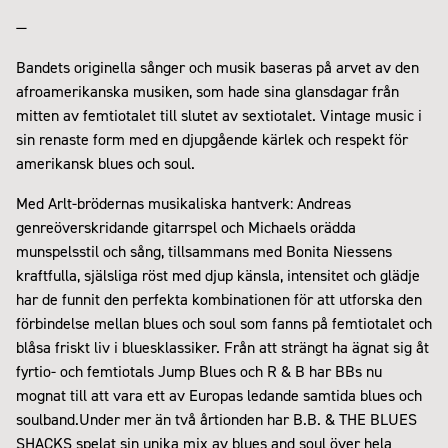
—
Bandets originella sånger och musik baseras på arvet av den
afroamerikanska musiken, som hade sina glansdagar från
mitten av femtiotalet till slutet av sextiotalet. Vintage music i
sin renaste form med en djupgående kärlek och respekt för
amerikansk blues och soul.
Med Arlt-brödernas musikaliska hantverk: Andreas
genreöverskridande gitarrspel och Michaels orädda
munspelsstil och sång, tillsammans med Bonita Niessens
kraftfulla, själsliga röst med djup känsla, intensitet och glädje
har de funnit den perfekta kombinationen för att utforska den
förbindelse mellan blues och soul som fanns på femtiotalet och
blåsa friskt liv i bluesklassiker. Från att strängt ha ägnat sig åt
fyrtio- och femtiotals Jump Blues och R & B har BBs nu
mognat till att vara ett av Europas ledande samtida blues och
soulband.Under mer än två årtionden har B.B. & THE BLUES
SHACKS spelat sin unika mix av blues and soul över hela