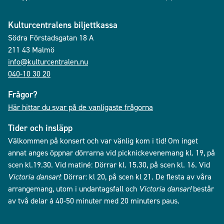
Kulturcentralens biljettkassa
Södra Förstadsgatan 18 A
211 43 Malmö
info@kulturcentralen.nu
040-10 30 20
Frågor?
Här hittar du svar på de vanligaste frågorna
Tider och insläpp
Välkommen på konsert och var vänlig kom i tid! Om inget
annat anges öppnar dörrarna vid picknickevenemang kl. 19, på
scen kl.19.30. Vid matiné: Dörrar kl. 15.30, på scen kl. 16. Vid
Victoria dansar!
: Dörrar: kl 20, på scen kl 21. De flesta av våra
arrangemang, utom i undantagsfall och
Victoria dansar!
består
av två delar á 40-50 minuter med 20 minuters paus.