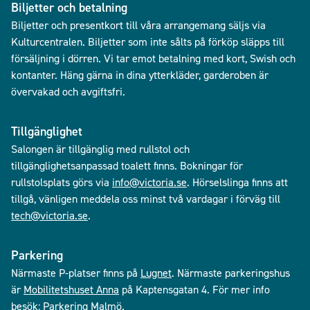
Biljetter och betalning
Biljetter och presentkort till våra arrangemang säljs via
Kulturcentralen. Biljetter som inte sålts på förköp släpps till
försäljning i dörren. Vi tar emot betalning med kort, Swish och
kontanter. Häng gärna in dina ytterkläder, garderoben är
övervakad och avgiftsfri.
Tillgänglighet
Salongen är tillgänglig med rullstol och
tillgänglighetsanpassad toalett finns. Bokningar för
rullstolsplats görs via
info@victoria.se
. Hörselslinga finns att
tillgå, vänligen meddela oss minst två vardagar i förväg till
tech@victoria.se
.
Parkering
Närmaste P-platser finns på
Lugnet
. Närmaste parkeringshus
är
Mobilitetshuset Anna
på Kaptensgatan 4. För mer info
besök:
Parkering Malmö
.