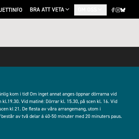
BRA ATT VETA
OM OSS
JETTINFO
lig kom i tid! Om inget annat anges öppnar dörrarna vid
kl.19.30. Vid matiné: Dörrar kl. 15.30, på scen kl. 16. Vid
å scen kl 21. De flesta av våra arrangemang, utom i
består av två delar á 40-50 minuter med 20 minuters paus.