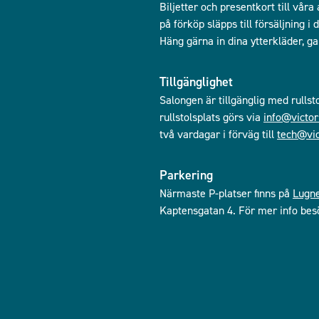
Biljetter och presentkort till våra
på förköp släpps till försäljning 
Häng gärna in dina ytterkläder, g
Tillgänglighet
Salongen är tillgänglig med rullst
rullstolsplats görs via
info@victor
två vardagar i förväg till
tech@vic
Parkering
Närmaste P-platser finns på
Lugn
Kaptensgatan 4. För mer info bes