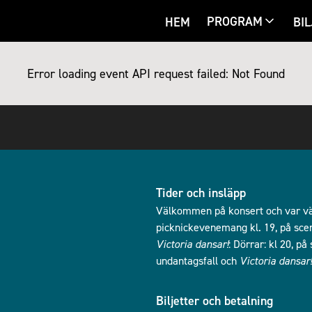
PROGRAM
HEM
BIL
Error loading event
API request failed: Not Found
Tider och insläpp
Välkommen på konsert och var vän
picknickevenemang kl. 19, på scen 
Victoria dansar!
: Dörrar: kl 20, p
undantagsfall och
Victoria dansar!
Biljetter och betalning