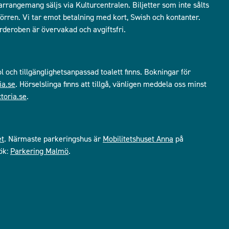
 arrangemang säljs via Kulturcentralen. Biljetter som inte sålts
i dörren. Vi tar emot betalning med kort, Swish och kontanter.
arderoben är övervakad och avgiftsfri.
ol och tillgänglighetsanpassad toalett finns. Bokningar för
ia.se
. Hörselslinga finns att tillgå, vänligen meddela oss minst
toria.se
.
et
. Närmaste parkeringshus är
Mobilitetshuset Anna
på
ök:
Parkering Malmö
.