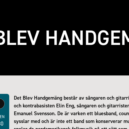
 BLEV HANDGE
Det Blev Handgemäng består av sångaren och gitarr
och kontrabasisten Elin Eng, sångaren och gitarrist
Emanuel Svensson. De är varken ett bluesband, coun
CEN
sysslar med och är inte ett band som konserverar mu
30
spelar de nordamerikansk folkmusik på ett sätt som