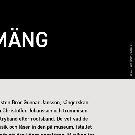
MÄNG
Fotograf:
Angelica Hvass
isten Bror Gunnar Jansson, sångerskan
en Christoffer Johansson och trummisen
tryband eller rootsband. De vet vad de
sik och låser in den på museum. Istället
 gör att den känns angelägen. Musiken tas