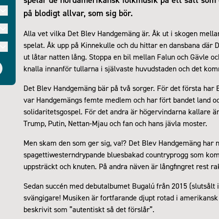
på blodigt allvar, som sig bör.
Alla vet vilka Det Blev Handgemäng är. Åk ut i skogen mella
spelat. Åk upp på Kinnekulle och du hittar en dansbana där 
ut låtar natten lång. Stoppa en bil mellan Falun och Gävle 
knalla innanför tullarna i självaste huvudstaden och det kom
Det Blev Handgemäng bär på två sorger. För det första har El
var Handgemängs femte medlem och har fört bandet land och 
solidaritetsgospel. För det andra är högervindarna kallare ä
Trump, Putin, Nettan-Mjau och fan och hans jävla moster.
Men skam den som ger sig, va!? Det Blev Handgemäng har ny b
spagettiwesterndrypande bluesbakad countryprogg som komm
uppsträckt och knuten. På andra näven är långfingret rest r
Sedan succén med debutalbumet Bugalú från 2015 (slutsålt i a
svängigare! Musiken är fortfarande djupt rotad i amerikansk 
beskrivit som ”autentiskt så det förslår”.