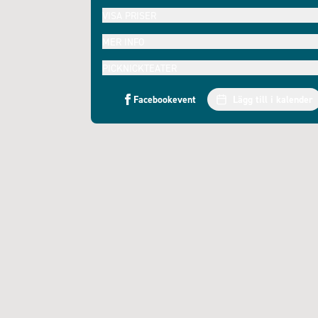
VISA PRISER
MER INFO
PICKNICKTEATER
Facebookevent
Lägg till i kalender