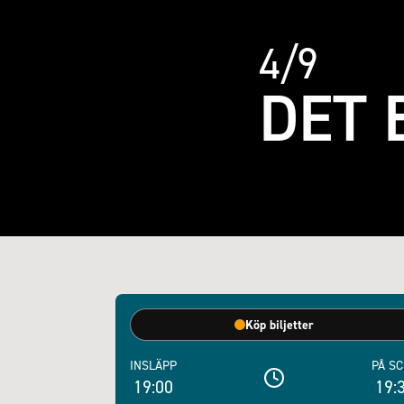
4/9
DET
Köp biljetter
INSLÄPP
PÅ S
19:00
19: