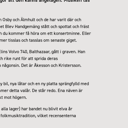
n Osby och Älmhult och de har varit där och
Det Blev Handgemäng stått och spottat och fräst
och du kommer få höra om ett konsertminne. Eller
mer tisslas och tasslas om senaste giget.
ins Volvo 740, Balthazaar, gått i graven. Han
rike runt för att sprida deras
n någonsin. Det är Åkesson och Kristersson.
il, nya låtar och en ny platta sprängfylld med
er detta valår. De står redo. Ena näven är
akt mot högern.
lla lager) har bandet nu blivit elva år
folkmusiktradition, vilket recensenterna