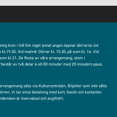
lig kom i tid! Om inget annat anges öppnar dörrarna vid
kl.19.30. Vid matiné: Dörrar kl. 15.30, på scen kl. 16. Vid
å scen kl 21. De flesta av våra arrangemang, utom i
består av två delar á 40-50 minuter med 20 minuters paus.
 arrangemang säljs via Kulturcentralen. Biljetter som inte sålts
i dörren. Vi tar emot betalning med kort, Swish och kontanter.
arderoben är övervakad och avgiftsfri.