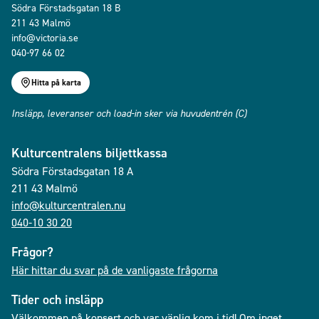
Södra Förstadsgatan 18 B
211 43 Malmö
info@victoria.se
040-97 66 02
Hitta på karta
Insläpp, leveranser och load-in sker via huvudentrén (C)
Kulturcentralens biljettkassa
Södra Förstadsgatan 18 A
211 43 Malmö
info@kulturcentralen.nu
040-10 30 20
Frågor?
Här hittar du svar på de vanligaste frågorna
Tider och insläpp
Välkommen på konsert och var vänlig kom i tid! Om inget