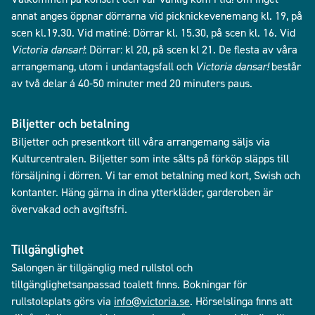
annat anges öppnar dörrarna vid picknickevenemang kl. 19, på
scen kl.19.30. Vid matiné: Dörrar kl. 15.30, på scen kl. 16. Vid
Victoria dansar!
: Dörrar: kl 20, på scen kl 21. De flesta av våra
arrangemang, utom i undantagsfall och
Victoria dansar!
består
av två delar á 40-50 minuter med 20 minuters paus.
Biljetter och betalning
Biljetter och presentkort till våra arrangemang säljs via
Kulturcentralen. Biljetter som inte sålts på förköp släpps till
försäljning i dörren. Vi tar emot betalning med kort, Swish och
kontanter. Häng gärna in dina ytterkläder, garderoben är
övervakad och avgiftsfri.
Tillgänglighet
Salongen är tillgänglig med rullstol och
tillgänglighetsanpassad toalett finns. Bokningar för
rullstolsplats görs via
info@victoria.se
. Hörselslinga finns att