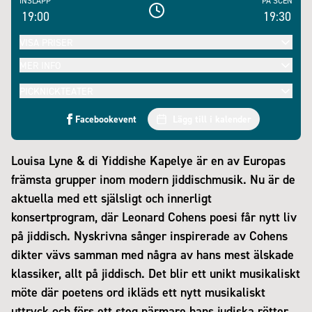
INSLÄPP
PÅ SCEN
19:00
19:30
VISA PRISER
MER INFO
PICKNICKTEATER
Facebookevent
Lägg till i kalender
Louisa Lyne & di Yiddishe Kapelye är en av Europas
främsta grupper inom modern jiddischmusik. Nu är de
aktuella med ett själsligt och innerligt
konsertprogram, där Leonard Cohens poesi får nytt liv
på jiddisch. Nyskrivna sånger inspirerade av Cohens
dikter vävs samman med några av hans mest älskade
klassiker, allt på jiddisch. Det blir ett unikt musikaliskt
möte där poetens ord ikläds ett nytt musikaliskt
uttryck och förs ett steg närmare hans judiska rötter.