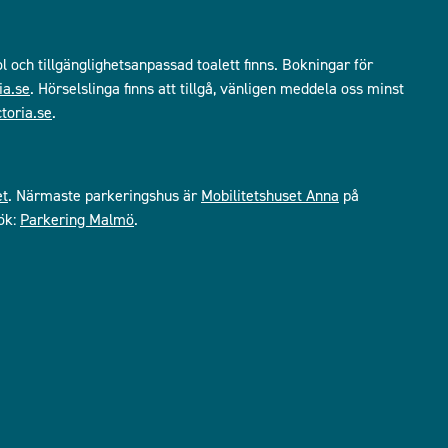
ol och tillgänglighetsanpassad toalett finns. Bokningar för
ia.se
. Hörselslinga finns att tillgå, vänligen meddela oss minst
toria.se
.
et
. Närmaste parkeringshus är
Mobilitetshuset Anna
på
ök:
Parkering Malmö
.