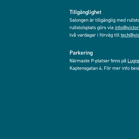
Tillgänglighet
Salongen är tillgänglig med rullst
rullstolsplats görs via
info@victor
två vardagar i förväg till
tech@vic
Parkering
Närmaste P-platser finns på
Lugn
Kaptensgatan 4. För mer info bes