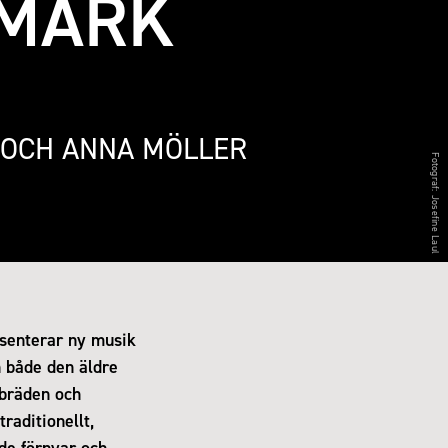
EMARK
 OCH ANNA MÖLLER
Fotograf:
Josefine Laul
senterar ny musik
 både den äldre
kbräden och
traditionellt,
de förnyar och