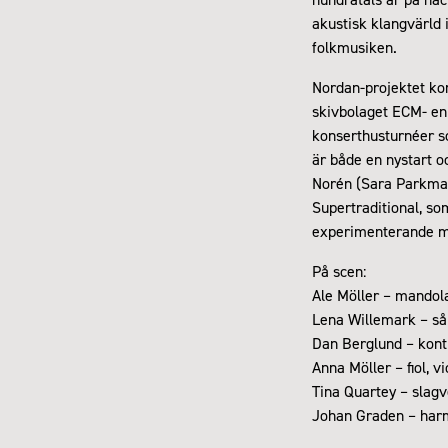
akustisk klangvärld 
folkmusiken.
Nordan-projektet kom
skivbolaget ECM- en 
konserthusturnéer s
är både en nystart 
Norén (Sara Parkman,
Supertraditional, so
experimenterande me
På scen:
Ale Möller – mandola
Lena Willemark – sång
Dan Berglund – kon
Anna Möller – fiol, v
Tina Quartey – slag
Johan Graden – harm