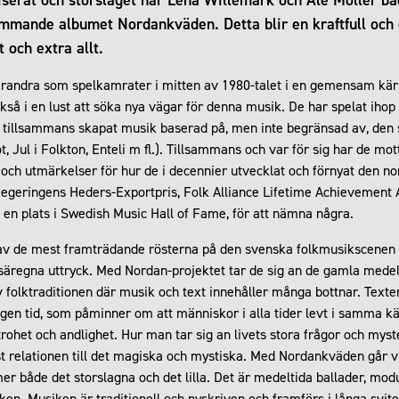
mmande albumet Nordankväden. Detta blir en kraftfull och
 och extra allt.
randra som spelkamrater i mitten av 1980-talet i en gemensam kärle
så i en lust att söka nya vägar för denna musik. De har spelat ihop i
illsammans skapat musik baserad på, men inte begränsad av, den
ot, Jul i Folkton, Enteli m fl.). Tillsammans och var för sig har de mot
r och utmärkelser för hur de i decennier utvecklat och förnyat den n
Regeringens Heders-Exportpris, Folk Alliance Lifetime Achievement
 en plats i Swedish Music Hall of Fame, för att nämna några.
 av de mest framträdande rösterna på den svenska folkmusikscenen 
 säregna uttryck. Med Nordan-projektet tar de sig an de gamla medel
 folktraditionen där musik och text innehåller många bottnar. Texter
gen tid, som påminner om att människor i alla tider levt i samma k
 trohet och andlighet. Hur man tar sig an livets stora frågor och mys
st relationen till det magiska och mystiska. Med Nordankväden går vi
r både det storslagna och det lilla. Det är medeltida ballader, mo
ken. Musiken är traditionell och nyskriven och framförs i långa svite