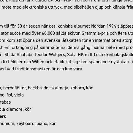
i möte med elektroniska uttryck, med bibehållen djup och känsla frå
 till för 30 år sedan när det ikoniska albumet Nordan 1994 släpptes 
stor succé med över 60.000 sålda skivor, Grammis-pris och flera ut
om kom att öppna den svenska låtskatten för en internationell stor
och en förlängning på samma tema, denna gång i samarbete med p
 Shida Shahabi, Teodor Wolgers, Sofia HK m fl.) och skivbolagskoll
m likt Möller och Willemark etablerat sig som spännande nytänkare i 
d vad traditionsmusiken är och kan vara.
, herdeflöjter, hackbräde, skalmeja, kohorn, kör
, fiol, viola
trabas
iola d’amore, kör
verk
onium, keyboard, piano, kör