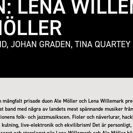
: LENA WILL
MÖLLER
D, JOHAN GRADEN, TINA QUARTEY
 mångfalt prisade duon Ale Möller och Lena Willemark pre
at band med några av landets mest spännande musiker från
ionens folk- och jazzmusikscen. Fioler och näverlurar, hac
 kulning, live-elektronik och ekvilibrism! Det är personligt, 
iserat och storslaget när Lena Willemark och Ale Möller bå