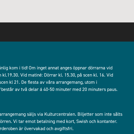
lig kom i tid! Om inget annat anges öppnar dörrarna vid
kl.19.30. Vid matiné: Dörrar kl. 15.30, på scen kl. 16. Vid
å scen kl 21. De flesta av våra arrangemang, utom i
består av två delar á 40-50 minuter med 20 minuters paus.
 arrangemang säljs via Kulturcentralen. Biljetter som inte sålts
i dörren. Vi tar emot betalning med kort, Swish och kontanter.
arderoben är övervakad och avgiftsfri.