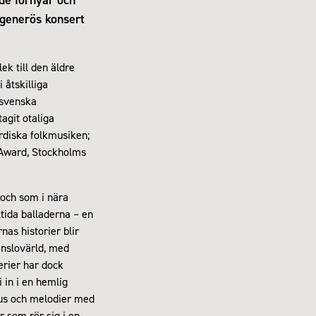
 generös konsert
k till den äldre
 åtskilliga
 svenska
tagit otaliga
ordiska folkmusiken;
 Award, Stockholms
och som i nära
tida balladerna – en
nas historier blir
änslovärld, med
terier har dock
 in i en hemlig
dus och melodier med
r som rör sig i en