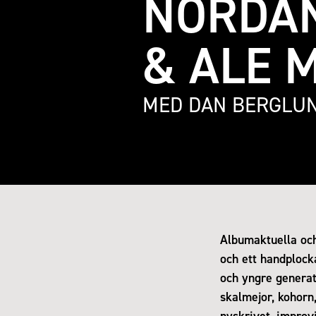
NORDAN
& ALE 
MED DAN BERGLUN
Albumaktuella och
och ett handplock
och yngre generat
skalmejor, kohorn,
nyskrivet, improv