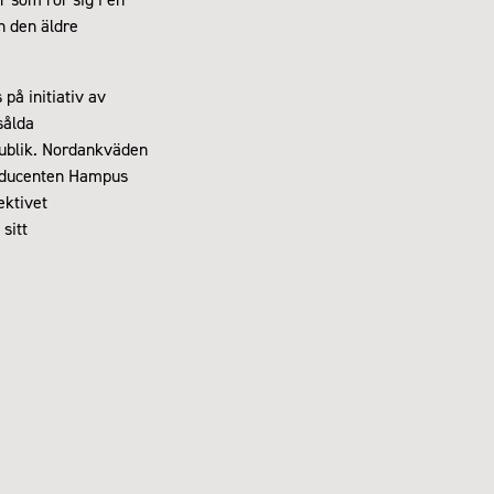
n den äldre
på initiativ av
sålda
publik. Nordankväden
roducenten Hampus
ektivet
sitt