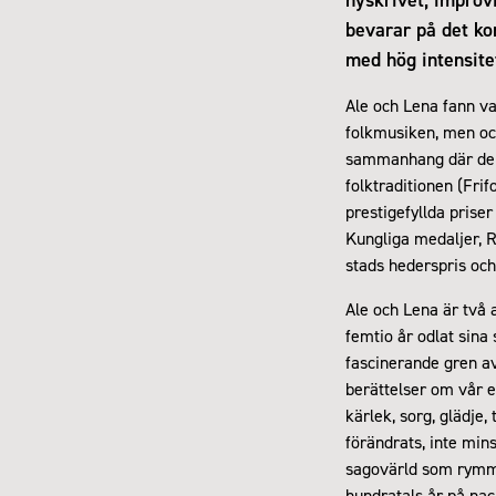
bevarar på det ko
med hög intensitet
Ale och Lena fann va
folkmusiken, men ock
sammanhang där de t
folktraditionen (Frif
prestigefyllda prise
Kungliga medaljer, 
stads hederspris och
Ale och Lena är två
femtio år odlat sina
fascinerande gren av
berättelser om vår e
kärlek, sorg, glädje,
förändrats, inte min
sagovärld som rymme
hundratals år på nac